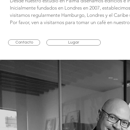
Desde nuestro estudio en Palma diseñamos edificios e in
Inicialmente fundados en Londres en 2007, establecimos
visitamos regularmente Hamburgo, Londres y el Caribe (
Por favor, ven a visitarnos para tomar un café en nuestr
Contacto
Lugar